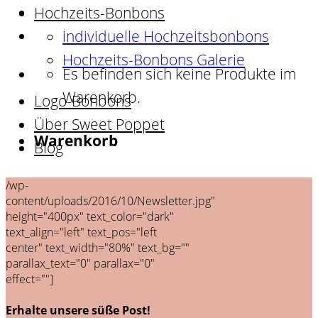
Hochzeits-Bonbons
individuelle Hochzeitsbonbons
Hochzeits-Bonbons Galerie
Es befinden sich keine Produkte im
Warenkorb.
Logo-Bonbons
Über Sweet Poppet
Warenkorb
Blog
Es befinden sich keine Produkte im
/wp-
content/uploads/2016/10/Newsletter.jpg"
Warenkorb.
height="400px" text_color="dark"
text_align="left" text_pos="left
center" text_width="80%" text_bg=""
parallax_text="0" parallax="0"
effect=""]
Erhalte unsere süße Post!