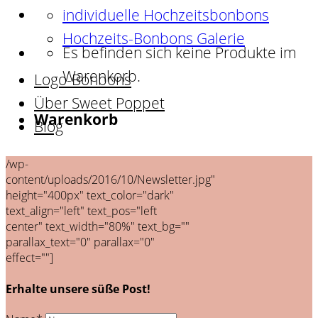
individuelle Hochzeitsbonbons
Hochzeits-Bonbons Galerie
Es befinden sich keine Produkte im
Warenkorb.
Logo-Bonbons
Über Sweet Poppet
Warenkorb
Blog
Es befinden sich keine Produkte im
/wp-
content/uploads/2016/10/Newsletter.jpg"
Warenkorb.
height="400px" text_color="dark"
text_align="left" text_pos="left
center" text_width="80%" text_bg=""
parallax_text="0" parallax="0"
effect=""]
Erhalte unsere süße Post!